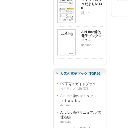
コンシェルジ
ュだよりNO3
0
掛川市
AirLibro静的
電子ブックマ
ニュ...
densan
人気の電子ブック
TOP10
R7子育てガイドブック
掛川市こども政策課
AirLibro操作マニュアル
（ＳａａＳ...
densan
AirLibro操作マニュアル(管
理者編...
densan