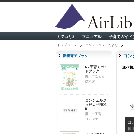
カテゴリ2
マニュアル
子育てガイド
トップページ
コンシェルジュだより
コン
新着電子ブック
R7子育てガイ
並べ替
ドブック
掛川市こども
政策課
コンシェルジ
ュだよりNO1
8
掛川市子育て
コンシェ...
コ
だよ
掛