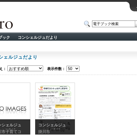
ブック
コンシェルジュだより
シェルジュだより
え：
表示件数：
ンシェルジュ
コンシェルジュ
りNO18
だよりNO30
川市子育てコ
掛川市