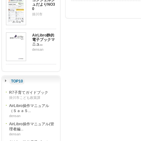
コンシェルジ
ュだよりNO3
0
掛川市
AirLibro静的
電子ブックマ
ニュ...
densan
TOP10
R7子育てガイドブック
掛川市こども政策課
AirLibro操作マニュアル
（ＳａａＳ...
densan
AirLibro操作マニュアル(管
理者編...
densan